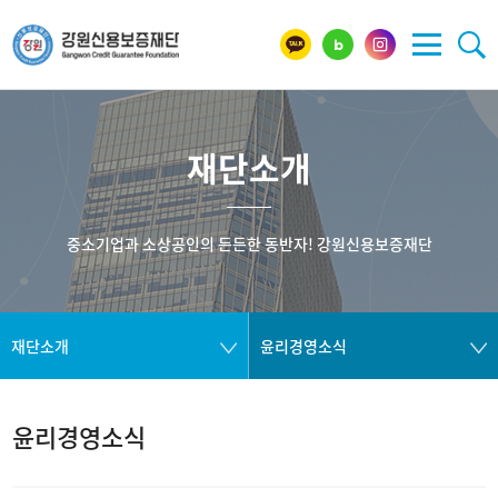
재단소개
중소기업과 소상공인의 든든한 동반자! 강원신용보증재단
재단소개
윤리경영소식
윤리경영소식