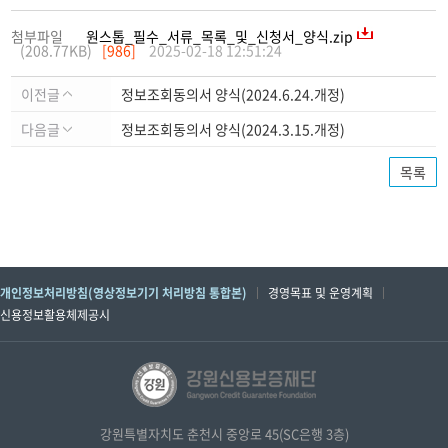
첨부파일
원스톱_필수_서류_목록_및_신청서_양식.zip
(208.77KB)
[986]
2025-02-18 12:51:24
이전글
정보조회동의서 양식(2024.6.24.개정)
다음글
정보조회동의서 양식(2024.3.15.개정)
목록
개인정보처리방침(영상정보기기 처리방침 통합본)
경영목표 및 운영계획
신용정보활용체제공시
강원특별자치도 춘천시 중앙로 45(SC은행 3층)